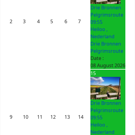
Drie Bronnen
Pelgrimsroute
2
3
4
5
6
7
09:55
Heiloo ,
Nederland
Drie Bronnen
Pelgrimsroute
Date :
08 August 2026
15
Drie Bronnen
Pelgrimsroute
9
10
11
12
13
14
09:55
Heiloo ,
Nederland