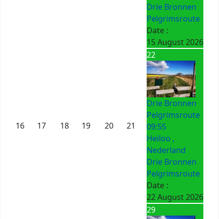
Drie Bronnen
Pelgrimsroute
Date :
15 August 2026
22
Drie Bronnen
Pelgrimsroute
16
17
18
19
20
21
09:55
Heiloo ,
Nederland
Drie Bronnen
Pelgrimsroute
Date :
22 August 2026
29