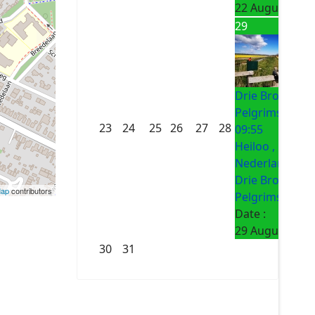
22 August 202
29
Drie Bronnen
Pelgrimsroute
23
24
25
26
27
28
09:55
Heiloo ,
Nederland
Drie Bronnen
Map
contributors
Pelgrimsroute
Date :
29 August 202
30
31