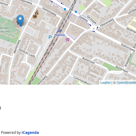
Leaflet
| ©
OpenStreet
0
Powered by
iCagenda