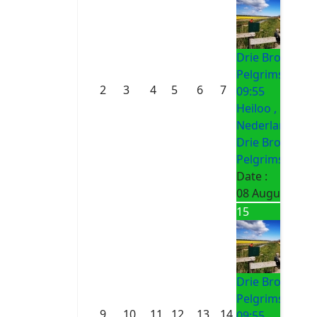
Drie Bronnen
Pelgrimsroute
2
3
4
5
6
7
09:55
Heiloo ,
Nederland
Drie Bronnen
Pelgrimsroute
Date :
08 August 202
15
Drie Bronnen
Pelgrimsroute
9
10
11
12
13
14
09:55