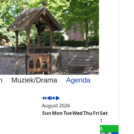
Previous
Previous
Next
Next
Year
Month
Year
Month
n
Muziek/Drama
Agenda
August 2026
Sun
Mon
Tue
Wed
Thu
Fri
Sat
1
8