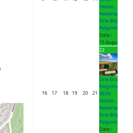
Heiloo ,
Nederland
Drie Bronnen
Pelgrimsroute
Date :
15 August 202
22
e
Drie Bronnen
Pelgrimsroute
16
17
18
19
20
21
09:55
Heiloo ,
Nederland
Drie Bronnen
Pelgrimsroute
Date :