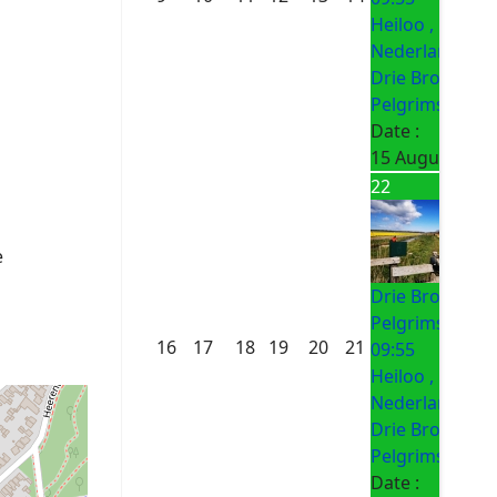
Heiloo ,
Nederland
Drie Bronnen
Pelgrimsroute
Date :
15 August 202
22
e
Drie Bronnen
Pelgrimsroute
16
17
18
19
20
21
09:55
Heiloo ,
Nederland
Drie Bronnen
Pelgrimsroute
Date :