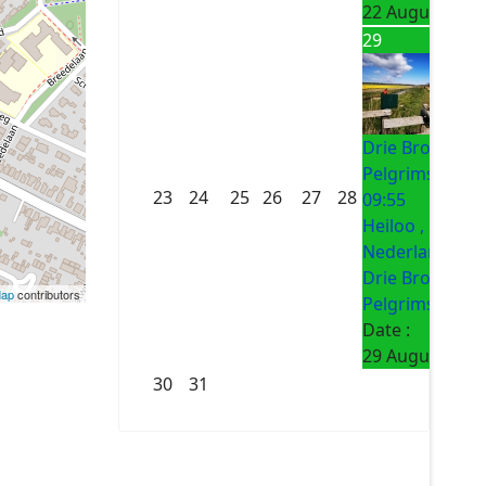
22 August 202
29
Drie Bronnen
Pelgrimsroute
23
24
25
26
27
28
09:55
Heiloo ,
Nederland
Drie Bronnen
Map
contributors
Pelgrimsroute
Date :
29 August 202
30
31