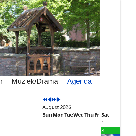
Previous
Previous
Next
Next
Year
Month
Year
Month
n
Muziek/Drama
Agenda
August 2026
Sun
Mon
Tue
Wed
Thu
Fri
Sat
1
8