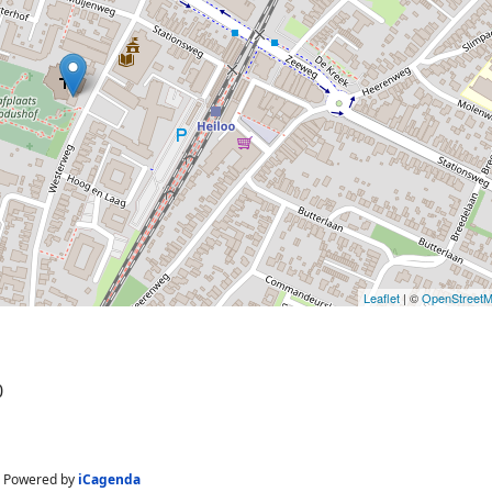
Leaflet
| ©
OpenStreet
0
Powered by
iCagenda