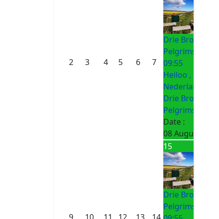
Drie Bronnen
Pelgrimsroute
2
3
4
5
6
7
09:55
Heiloo ,
Nederland
Drie Bronnen
Pelgrimsroute
Date :
08 August 202
15
Drie Bronnen
Pelgrimsroute
9
10
11
12
13
14
09:55