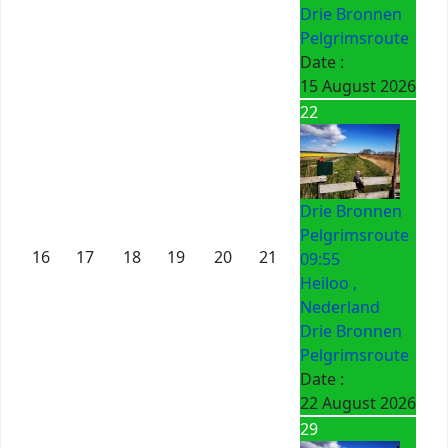
Drie Bronnen
Pelgrimsroute
Date :
15 August 2026
22
Drie Bronnen
Pelgrimsroute
16
17
18
19
20
21
09:55
Heiloo ,
Nederland
Drie Bronnen
Pelgrimsroute
Date :
22 August 2026
29