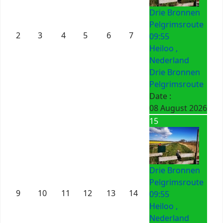
Drie Bronnen
Pelgrimsroute
2
3
4
5
6
7
09:55
Heiloo ,
Nederland
Drie Bronnen
Pelgrimsroute
Date :
08 August 2026
15
Drie Bronnen
Pelgrimsroute
9
10
11
12
13
14
09:55
Heiloo ,
Nederland