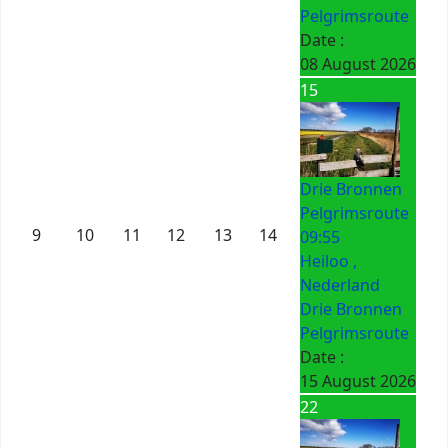
Pelgrimsroute
Date :
08 August 2026
15
Drie Bronnen
Pelgrimsroute
9
10
11
12
13
14
09:55
Heiloo ,
Nederland
Drie Bronnen
Pelgrimsroute
Date :
15 August 2026
22