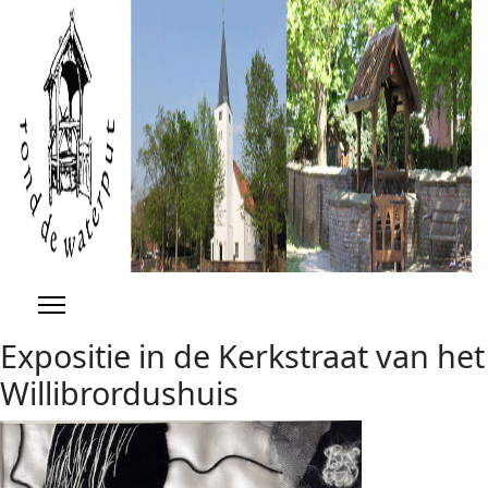
Previous
Previous
Next
Next
Year
Month
Year
Month
Expositie in de Kerkstraat van het
Willibrordushuis