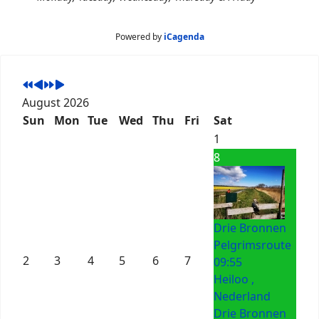
Powered by
iCagenda
August 2026
Sun
Mon
Tue
Wed
Thu
Fri
Sat
1
8
Drie Bronnen
Pelgrimsroute
2
3
4
5
6
7
09:55
Heiloo ,
Nederland
Drie Bronnen