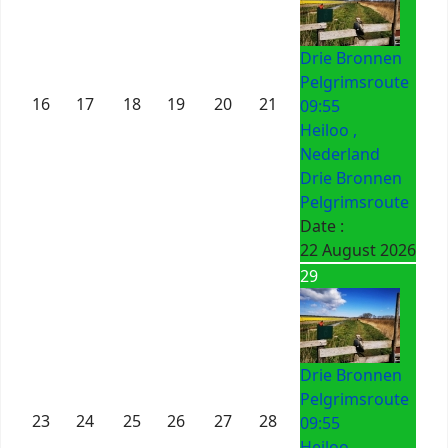
Drie Bronnen
Pelgrimsroute
16
17
18
19
20
21
09:55
Heiloo ,
Nederland
Drie Bronnen
Pelgrimsroute
Date :
22 August 2026
29
Drie Bronnen
Pelgrimsroute
23
24
25
26
27
28
09:55
Heiloo ,