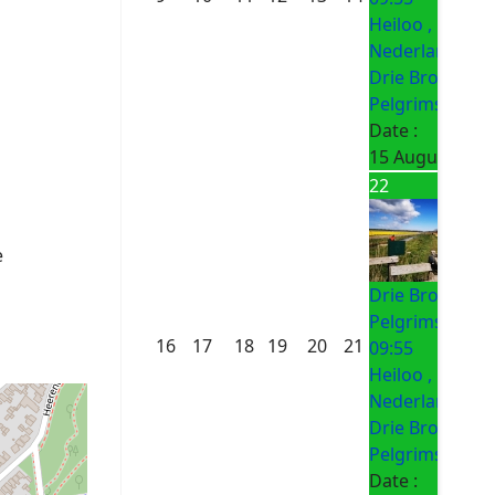
Heiloo ,
Nederland
Drie Bronnen
Pelgrimsroute
Date :
15 August 202
22
e
Drie Bronnen
Pelgrimsroute
16
17
18
19
20
21
09:55
Heiloo ,
Nederland
Drie Bronnen
Pelgrimsroute
Date :