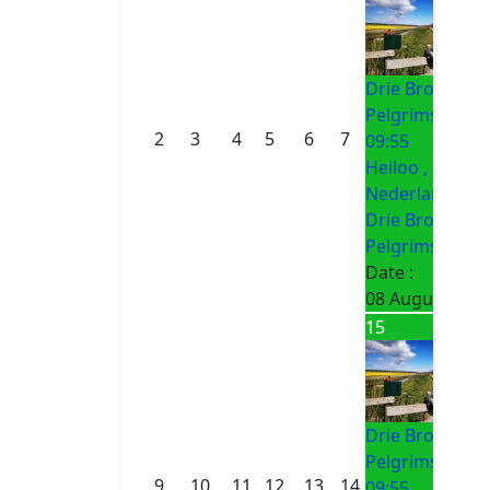
Drie Bronnen
Pelgrimsroute
2
3
4
5
6
7
09:55
Heiloo ,
Nederland
Drie Bronnen
Pelgrimsroute
Date :
08 August 202
15
Drie Bronnen
Pelgrimsroute
9
10
11
12
13
14
09:55