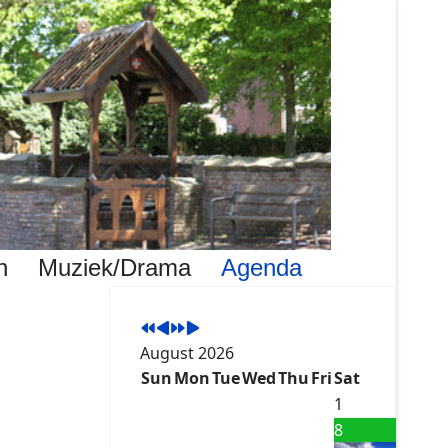
Previous
Previous
Next
Next
Year
Month
Year
Month
n
Muziek/Drama
Agenda
August 2026
Sun
Mon
Tue
Wed
Thu
Fri
Sat
1
8