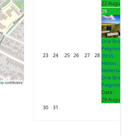
22 August 202
29
Drie Bronnen
Pelgrimsroute
23
24
25
26
27
28
09:55
Heiloo ,
Nederland
Drie Bronnen
Map
contributors
Pelgrimsroute
Date :
29 August 202
30
31