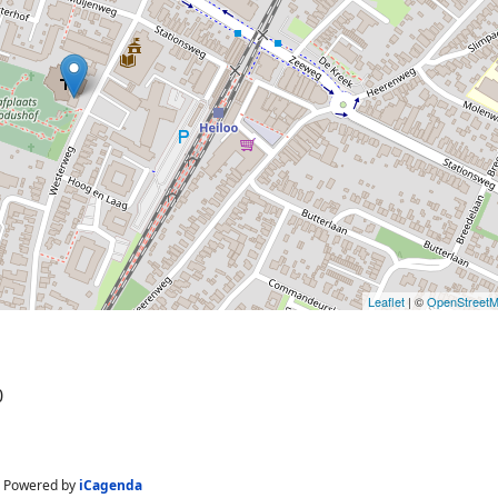
Leaflet
| ©
OpenStreet
0
Powered by
iCagenda