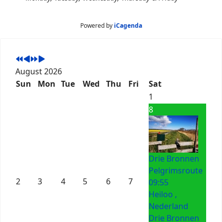
Powered by
iCagenda
August 2026
Sun
Mon
Tue
Wed
Thu
Fri
Sat
1
8
Drie Bronnen
Pelgrimsroute
2
3
4
5
6
7
09:55
Heiloo ,
Nederland
Drie Bronnen