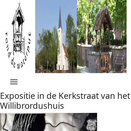
Previous
Previous
Next
Next
Year
Month
Year
Month
Expositie in de Kerkstraat van het
Willibrordushuis