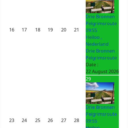
Drie Bronnen
Pelgrimsroute
16
17
18
19
20
21
09:55
Heiloo ,
Nederland
Drie Bronnen
Pelgrimsroute
Date :
22 August 2026
29
Drie Bronnen
Pelgrimsroute
23
24
25
26
27
28
09:55
Heiloo ,