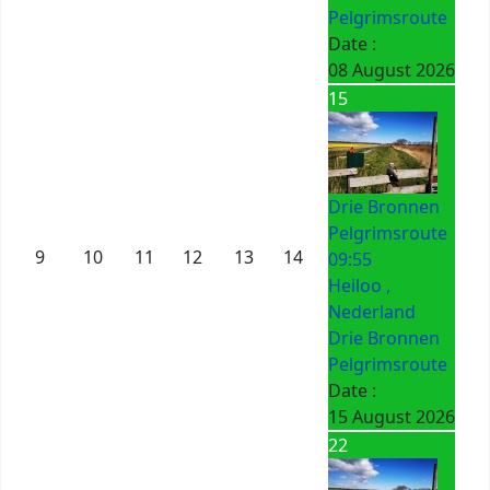
Pelgrimsroute
Date :
08 August 2026
15
Drie Bronnen
Pelgrimsroute
9
10
11
12
13
14
09:55
Heiloo ,
Nederland
Drie Bronnen
Pelgrimsroute
Date :
15 August 2026
22