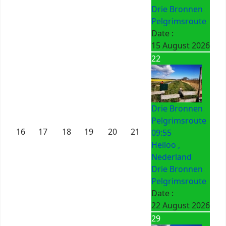
Drie Bronnen
Pelgrimsroute
Date :
15 August 2026
22
Drie Bronnen
Pelgrimsroute
16
17
18
19
20
21
09:55
Heiloo ,
Nederland
Drie Bronnen
Pelgrimsroute
Date :
22 August 2026
29