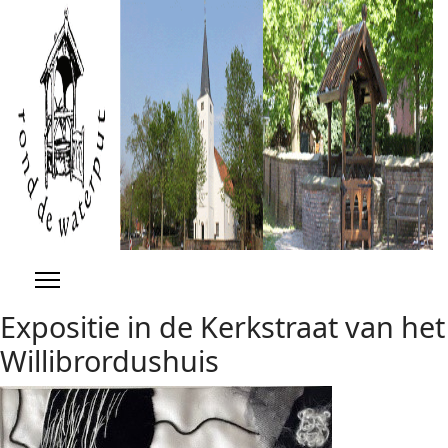
Previous
Previous
Next
Next
Year
Month
Year
Month
Expositie in de Kerkstraat van het
Willibrordushuis