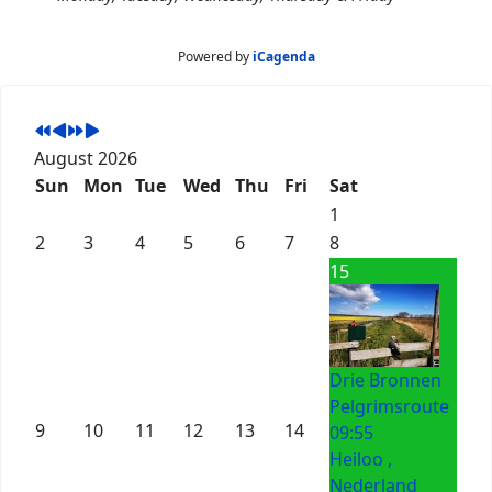
Powered by
iCagenda
August 2026
Sun
Mon
Tue
Wed
Thu
Fri
Sat
1
2
3
4
5
6
7
8
15
Drie Bronnen
Pelgrimsroute
9
10
11
12
13
14
09:55
Heiloo ,
Nederland