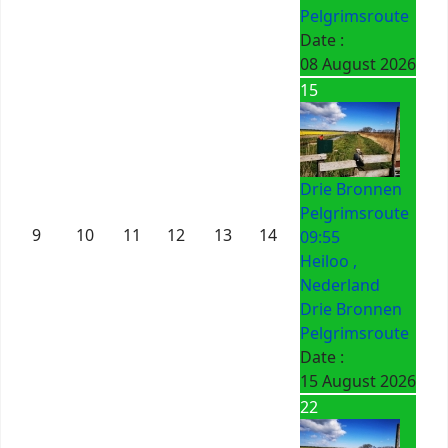
Pelgrimsroute
Date :
08 August 2026
15
Drie Bronnen
Pelgrimsroute
9
10
11
12
13
14
09:55
Heiloo ,
Nederland
Drie Bronnen
Pelgrimsroute
Date :
15 August 2026
22