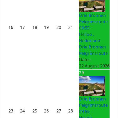
Drie Bronnen
Pelgrimsroute
16
17
18
19
20
21
09:55
Heiloo ,
Nederland
Drie Bronnen
Pelgrimsroute
Date :
22 August 2026
29
Drie Bronnen
Pelgrimsroute
23
24
25
26
27
28
09:55
Heiloo ,