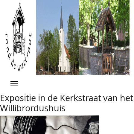
Previous
Previous
Next
Next
Year
Month
Year
Month
Expositie in de Kerkstraat van het
Willibrordushuis