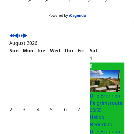
Powered by
iCagenda
August 2026
Sun
Mon
Tue
Wed
Thu
Fri
Sat
1
8
Drie Bronnen
Pelgrimsroute
2
3
4
5
6
7
09:55
Heiloo ,
Nederland
Drie Bronnen