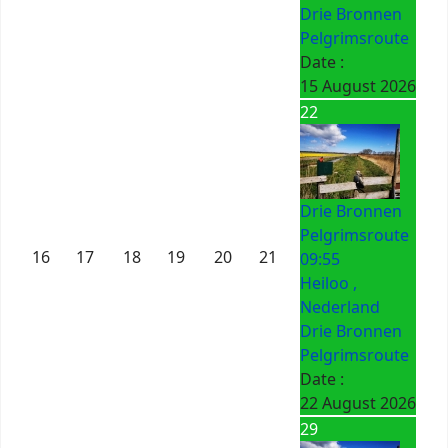
Drie Bronnen
Pelgrimsroute
Date :
15 August 2026
22
Drie Bronnen
Pelgrimsroute
16
17
18
19
20
21
09:55
Heiloo ,
Nederland
Drie Bronnen
Pelgrimsroute
Date :
22 August 2026
29