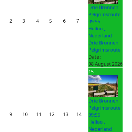
Drie Bronnen
Pelgrimsroute
2
3
4
5
6
7
09:55
Heiloo ,
Nederland
Drie Bronnen
Pelgrimsroute
Date :
08 August 2026
15
Drie Bronnen
Pelgrimsroute
9
10
11
12
13
14
09:55
Heiloo ,
Nederland